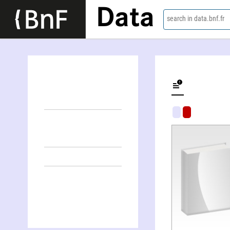
Data
search in data.bnf.fr