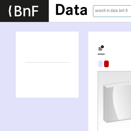
Data
search in data.bnf.fr