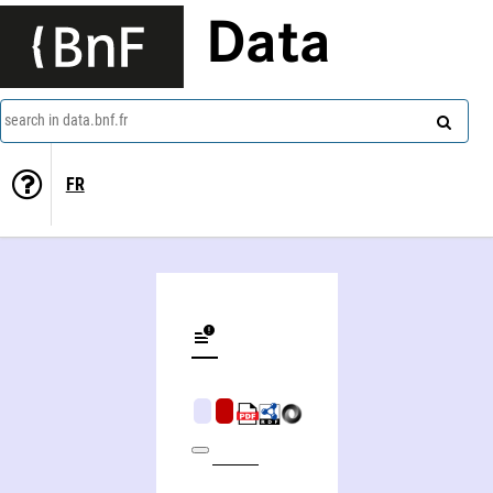
Data
search in data.bnf.fr
FR