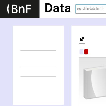
Data
search in data.bnf.fr