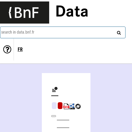
Data
search in data.bnf.fr
FR