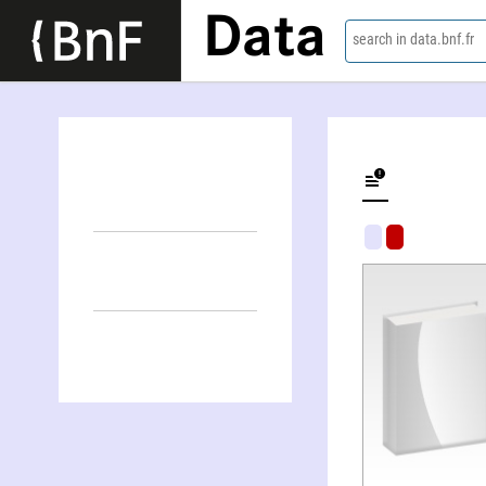
Data
search in data.bnf.fr