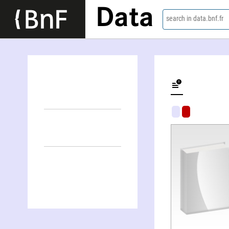
Data
search in data.bnf.fr