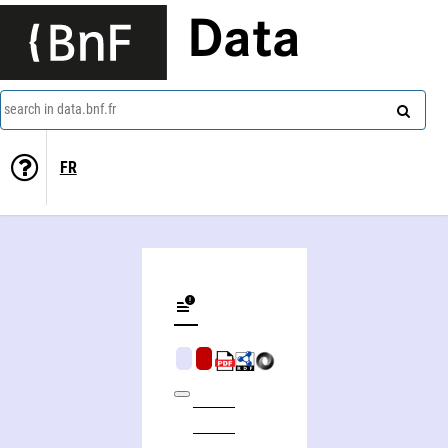
Data
search in data.bnf.fr
FR