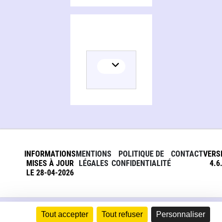
INFORMATIONS
MENTIONS
POLITIQUE DE
CONTACT
VERS
MISES À JOUR
LÉGALES
CONFIDENTIALITÉ
4.6
LE 28-04-2026
Tout accepter
Tout refuser
Personnaliser