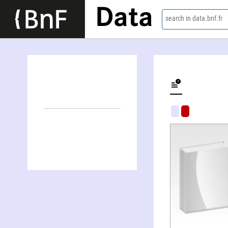
Data
search in data.bnf.fr