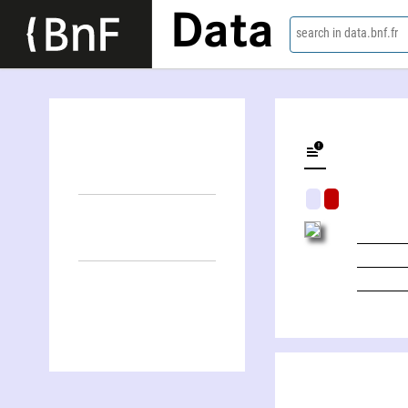
Data
search in data.bnf.fr