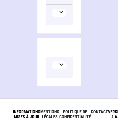
INFORMATIONS
MENTIONS
POLITIQUE DE
CONTACT
VERS
MISES À JOUR
LÉGALES
CONFIDENTIALITÉ
4.6