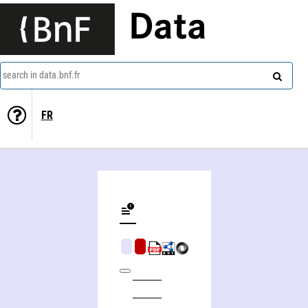
Data
search in data.bnf.fr
FR