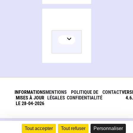
INFORMATIONS
MENTIONS
POLITIQUE DE
CONTACT
VERS
MISES À JOUR
LÉGALES
CONFIDENTIALITÉ
4.6
LE 28-04-2026
Tout accepter
Tout refuser
Personnaliser