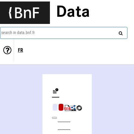
Data
search in data.bnf.fr
FR