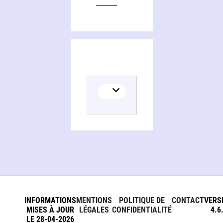
INFORMATIONS
MENTIONS
POLITIQUE DE
CONTACT
VERS
MISES À JOUR
LÉGALES
CONFIDENTIALITÉ
4.6
LE 28-04-2026