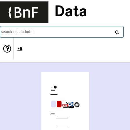
Data
search in data.bnf.fr
FR