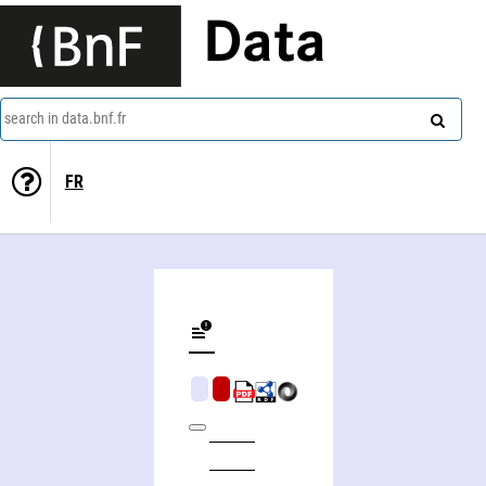
Data
search in data.bnf.fr
FR