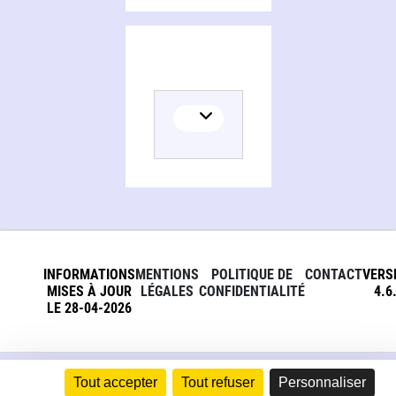
INFORMATIONS
MENTIONS
POLITIQUE DE
CONTACT
VERS
MISES À JOUR
LÉGALES
CONFIDENTIALITÉ
4.6
LE 28-04-2026
Tout accepter
Tout refuser
Personnaliser