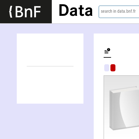
Data
search in data.bnf.fr