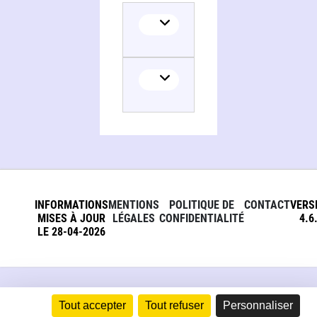
Collaborator
INFORMATIONS
MENTIONS
POLITIQUE DE
CONTACT
VERS
MISES À JOUR
LÉGALES
CONFIDENTIALITÉ
4.6
LE 28-04-2026
Tout accepter
Tout refuser
Personnaliser