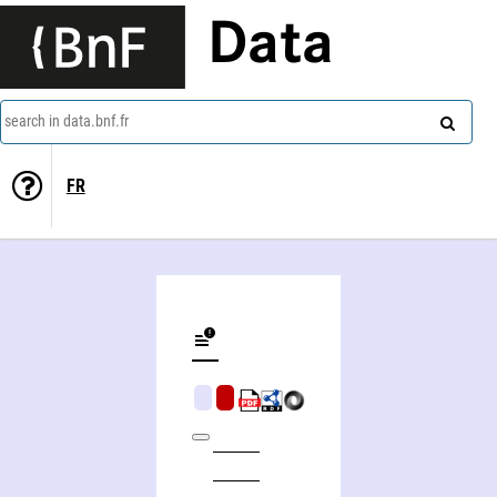
Data
search in data.bnf.fr
FR