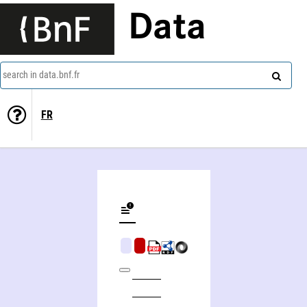
Data
search in data.bnf.fr
FR