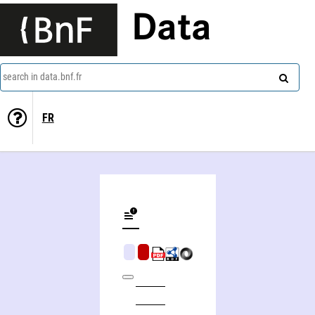
Data
search in data.bnf.fr
FR