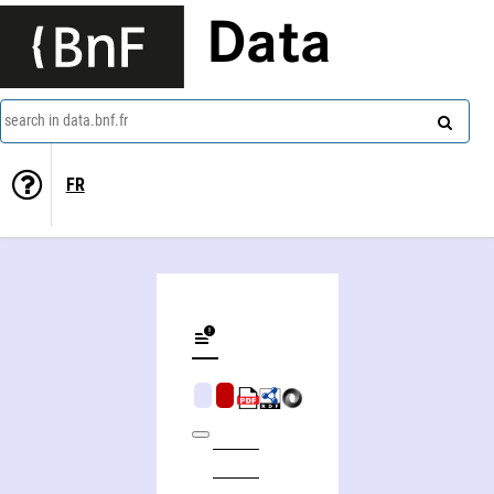
Data
search in data.bnf.fr
FR