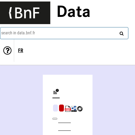
Data
search in data.bnf.fr
FR