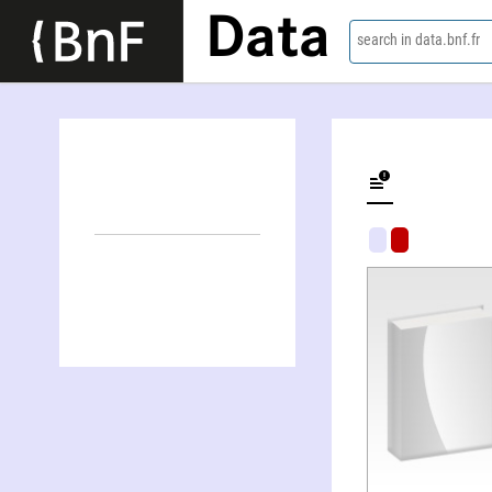
Data
search in data.bnf.fr