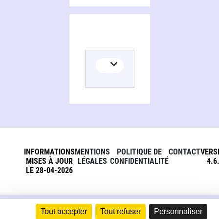
Persons and organizations related to Commentaire de la "Phénoménologie" de Hegel, de la certitude sensible au savoir absolu
INFORMATIONS
MENTIONS
POLITIQUE DE
CONTACT
VERS
MISES À JOUR
LÉGALES
CONFIDENTIALITÉ
4.6
LE 28-04-2026
Tout accepter
Tout refuser
Personnaliser