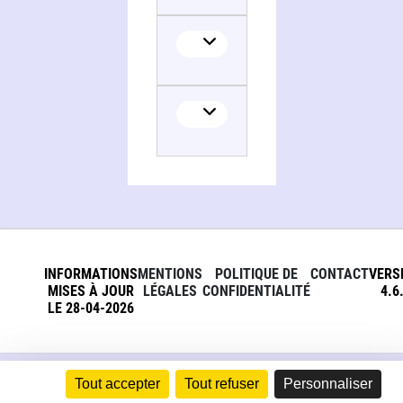
INFORMATIONS
MENTIONS
POLITIQUE DE
CONTACT
VERS
MISES À JOUR
LÉGALES
CONFIDENTIALITÉ
4.6
LE 28-04-2026
Tout accepter
Tout refuser
Personnaliser