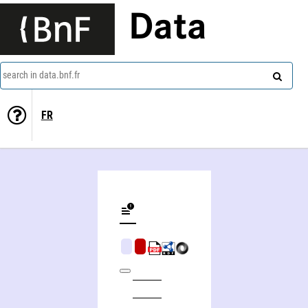
Data
search in data.bnf.fr
FR