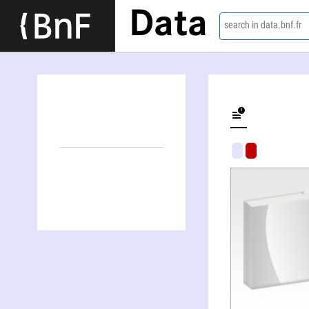
Data
search in data.bnf.fr