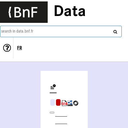
Data
search in data.bnf.fr
FR