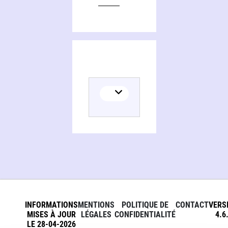
INFORMATIONS
MENTIONS
POLITIQUE DE
CONTACT
VERS
MISES À JOUR
LÉGALES
CONFIDENTIALITÉ
4.6
LE 28-04-2026