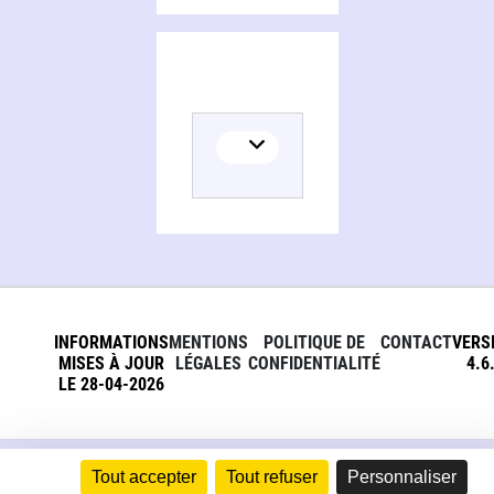
INFORMATIONS
MENTIONS
POLITIQUE DE
CONTACT
VERS
MISES À JOUR
LÉGALES
CONFIDENTIALITÉ
4.6
LE 28-04-2026
Tout accepter
Tout refuser
Personnaliser