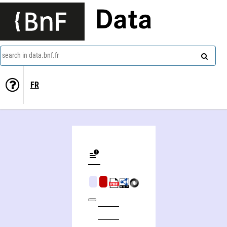
Data
search in data.bnf.fr
FR