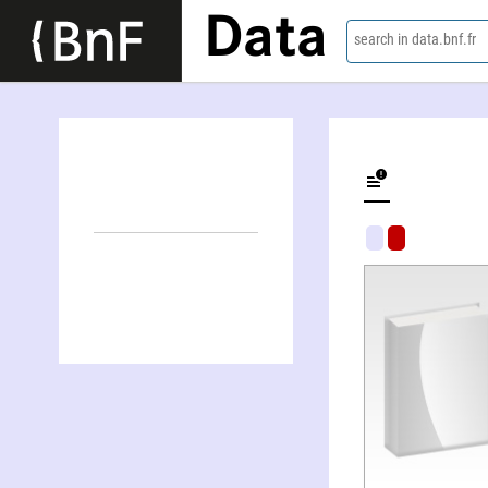
Data
search in data.bnf.fr