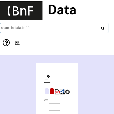
Data
search in data.bnf.fr
FR