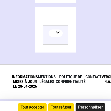
INFORMATIONS
MENTIONS
POLITIQUE DE
CONTACT
VERS
MISES À JOUR
LÉGALES
CONFIDENTIALITÉ
4.6
LE 28-04-2026
Tout accepter
Tout refuser
Personnaliser