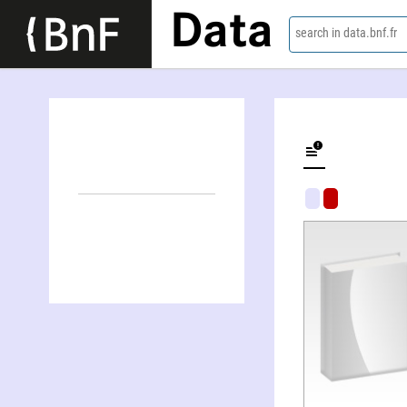
Data
search in data.bnf.fr