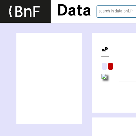
Data
search in data.bnf.fr