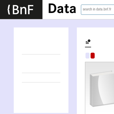
Data
search in data.bnf.fr