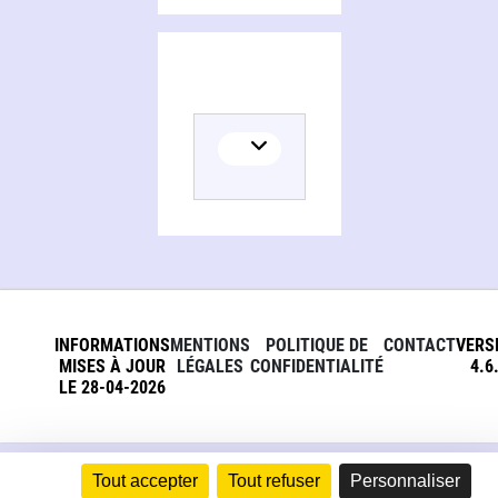
INFORMATIONS
MENTIONS
POLITIQUE DE
CONTACT
VERS
MISES À JOUR
LÉGALES
CONFIDENTIALITÉ
4.6
LE 28-04-2026
Tout accepter
Tout refuser
Personnaliser