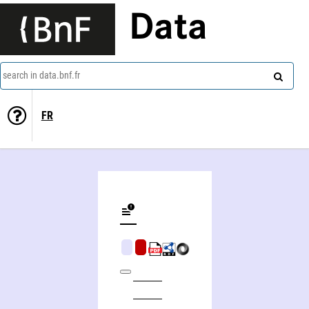
Data
search in data.bnf.fr
FR