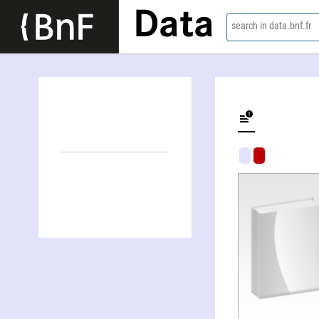
Data
search in data.bnf.fr