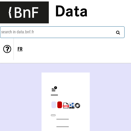
Data
search in data.bnf.fr
FR