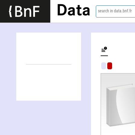
Data
search in data.bnf.fr