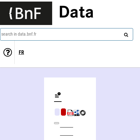
Data
search in data.bnf.fr
FR