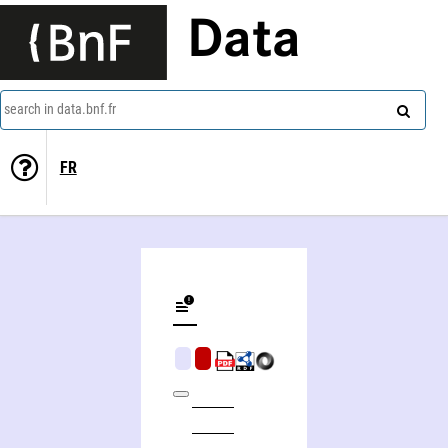
Data
search in data.bnf.fr
FR