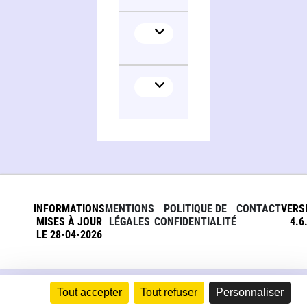
Translator
INFORMATIONS
MENTIONS
POLITIQUE DE
CONTACT
VERS
MISES À JOUR
LÉGALES
CONFIDENTIALITÉ
4.6
LE 28-04-2026
Tout accepter
Tout refuser
Personnaliser