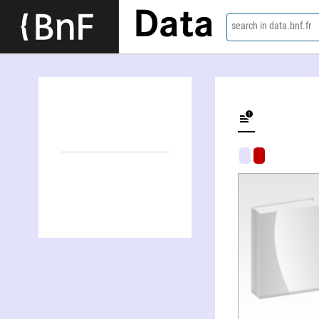
Data
search in data.bnf.fr