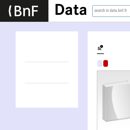
Data
search in data.bnf.fr