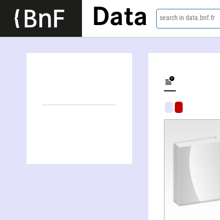
Data
search in data.bnf.fr