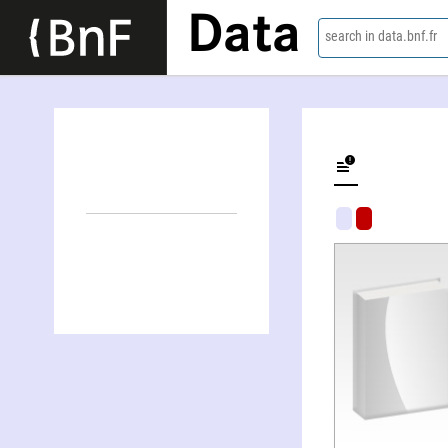
Data
search in data.bnf.fr