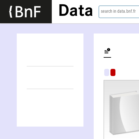
Data
search in data.bnf.fr