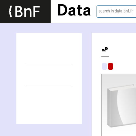
Data
search in data.bnf.fr