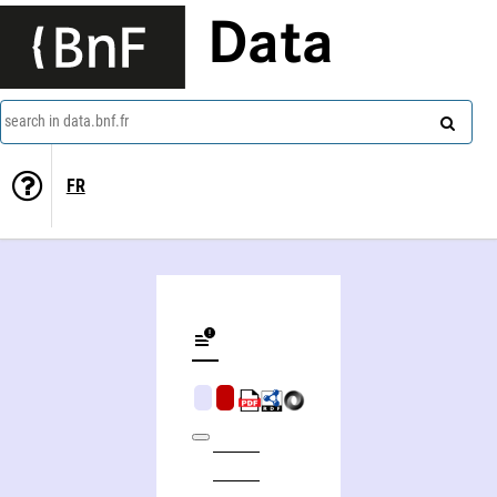
Data
search in data.bnf.fr
FR