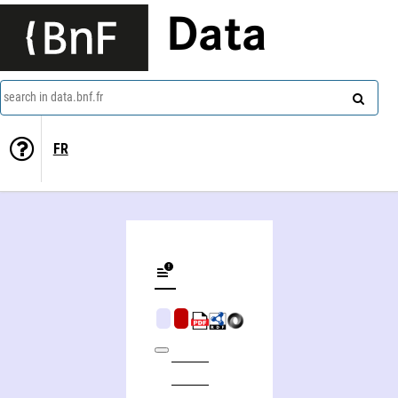
Data
search in data.bnf.fr
FR