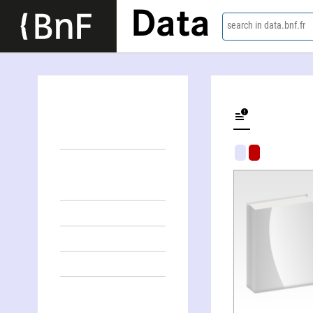
Data
search in data.bnf.fr