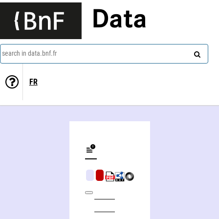
Data
search in data.bnf.fr
FR