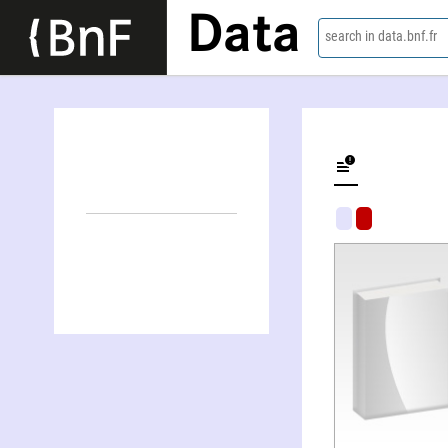
Data
search in data.bnf.fr