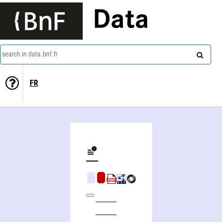
Data
search in data.bnf.fr
FR